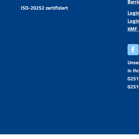
Barri
ISO-20252 zertifiziert
Login
Login
KMF 
Unse
in Ih
0251
0251