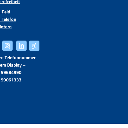
erefreiheit
 Feld
 Telefon
intern
re Telefonnummer
rem Display –
 59684990
 59061333